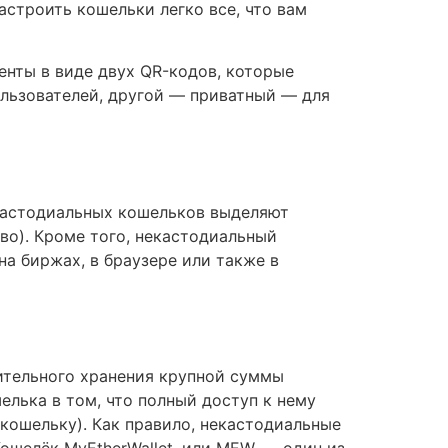
Настроить кошельки легко все, что вам
енты в виде двух QR-кодов, которые
льзователей, другой — приватный — для
кастодиальных кошельков выделяют
во). Кроме того, некастодиальный
 биржах, в браузере или также в
ительного хранения крупной суммы
лька в том, что полный доступ к нему
 кошельку). Как правило, некастодиальные
ошелёк MyEtherWallet, или MEW, — один из