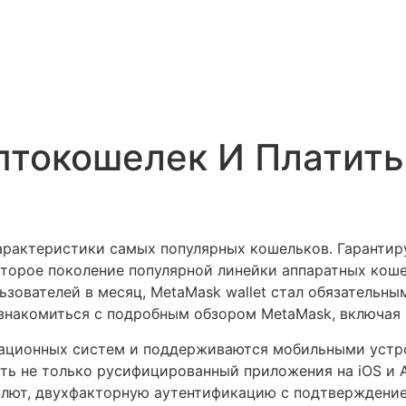
птокошелек И Платить
арактеристики самых популярных кошельков. Гарантир
второе поколение популярной линейки аппаратных кош
льзователей в месяц, MetaMask wallet стал обязательн
ознакомиться с подробным обзором MetaMask, включая 
рационных систем и поддерживаются мобильными устро
ть не только русифицированный приложения на iOS и An
лют, двухфакторную аутентификацию с подтверждением