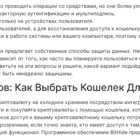
 проводить операции со средствами, но они более уя
факторную аутентификацию и мультиподпись.
только на устройствах пользователя.
ьзователей, а для восстановления доступа к кошельку 
и в работе системы или вашего компьютера, поэтому 
и предлагает собственные способы защиты данных. Нек
висит от того, как часто вы планируете пользоваться
тветьте на эти вопросы и решите, какой вариант подой
ут быть ненадежно защищены.
ов: Как Выбрать Кошелек Д
риптовалюту на холодное хранение посредством интег
ьги и покупайте криптовалюты с помощью кошелька, к
ков доступ к вашему криптовалютному кошельку потр
розрачным, если точно знаете, кто имеет доступ к тем
щий функционал. Программное обеспечение BitHide пр