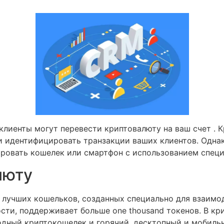
клиенты могут перевести криптовалюту на ваш счет . К
 идентифицировать транзакции ваших клиентов. Однак
ровать кошелек или смартфон с использованием специ
люту
из лучших кошельков, созданных специально для взаимо
сти, поддерживает больше one thousand токенов. В к
одный криптокошелек и горячий, десктопный и мобиль