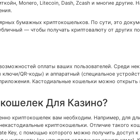
койн, Monero, Litecoin, Dash, Zcash и многие другие. 
ения.
лярных бумажных криптокошельков. По сути, это докум
убличный — чтобы получать криптовалюту от других по
возможностей оплаты ваших пользователей. Среди не
 ключи/QR-коды) и аппаратный (специальное устройст
риложения. Кастодиальные кошельки можно открыть на
кошелек Для Казино?
менно криптокошелек вам необходим. Например, для дл
некастодиальные криптокошельки. Отличие такого коше
ivate Key, с помощью которого можно получить доступ к
 к интернету (их называют холодными кошельками). К