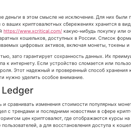
е деньги в этом смысле не исключение. Для них были
о ваших криптовалютных сбережениях хранится в виде
ой
https://www.xcritical.com/
какую-нибудь покупку или о
аратных кошельков, доступных в России. Список форми
ваемых цифровых активов, включая монеты, токены и 
ью, зато гарантирует сохранность данных. Их преиму
па к интернету. Если устройство сломается или пользо
роля. Этот надежный и проверенный способ хранения 
ти нужно уделить особое внимание.
 Ledger
ть и сравнивать изменения стоимости популярных мон
здел с трендами и последними новостями в сфере крип
орингом цен криптовалют, где отображаются курсы на
пользователей, а для восстановления доступа к кошель