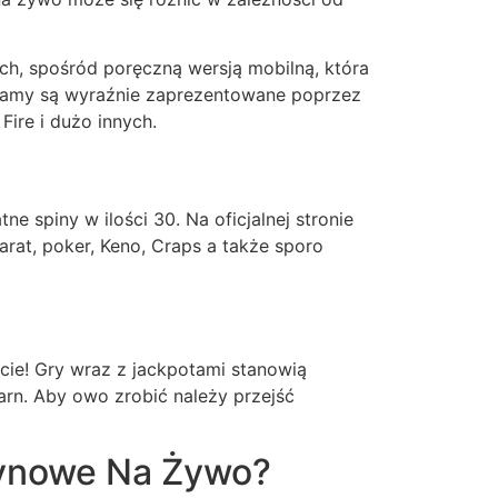
h, spośród poręczną wersją mobilną, która
gramy są wyraźnie zaprezentowane poprzez
ire i dużo innych.
spiny w ilości 30. Na oficjalnej stronie
carat, poker, Keno, Craps a także sporo
cie! Gry wraz z jackpotami stanowią
earn. Aby owo zrobić należy przejść
asynowe Na Żywo?