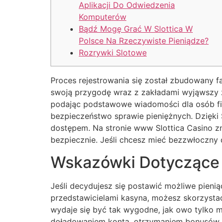
Aplikacji Do Odwiedzenia
Komputerów
Bądź Mogę Grać W Slottica W
Polsce Na Rzeczywiste Pieniądze?
Rozrywki Slotowe
Proces rejestrowania się został zbudowany f
swoją przygodę wraz z zakładami wyjąwszy ża
podając podstawowe wiadomości dla osób fi
bezpieczeństwo sprawie pieniężnych. Dzięki
dostępem. Na stronie www Slottica Casino
bezpiecznie. Jeśli chcesz mieć bezzwłoczny 
Wskazówki Dotyczące 
Jeśli decydujesz się postawić możliwe pienią
przedstawicielami kasyna, możesz skorzystać
wydaje się być tak wygodne, jak owo tylko m
doładowaniem konta, otrzymaniem bonusów al