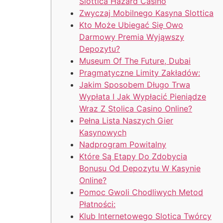
Slottica Hazard Casino
Zwyczaj Mobilnego Kasyna Slottica
Kto Może Ubiegać Się Owo
Darmowy Premia Wyjąwszy
Depozytu?
Museum Of The Future, Dubai
Pragmatyczne Limity Zakładów:
Jakim Sposobem Długo Trwa
Wypłata I Jak Wypłacić Pieniądze
Wraz Z Stolica Casino Online?
Pełna Lista Naszych Gier
Kasynowych
Nadprogram Powitalny
Które Są Etapy Do Zdobycia
Bonusu Od Depozytu W Kasynie
Online?
Pomoc Gwoli Chodliwych Metod
Płatności:
Klub Internetowego Slotica Twórcy