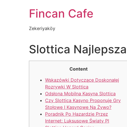
İçeriğe
Fincan Cafe
atla
Zekeriyaköy
Slottica Najlepsz
Content
Wskazówki Dotyczące Doskonałej
Rozrywki W Slottica
Odsłona Mobilna Kasyna Slottica
Czy Slottica Kasyno Proponuje Gry
Stołowe I Kasynowe Na Żywo?
Poradnik Po Hazardzie Przez
Internet: Luksusowe Światy Pl