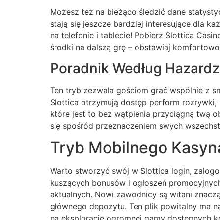
Możesz też na bieżąco śledzić dane statystyc
stają się jeszcze bardziej interesujące dl
na telefonie i tablecie! Pobierz Slottica C
środki na dalszą grę – obstawiaj komfortowo 
Poradnik Według Hazardzi
Ten tryb zezwala gościom grać wspólnie z sm
Slottica otrzymują dostęp perform rozrywki
które jest to bez wątpienia przyciągną twą 
się spośród przeznaczeniem swych wszechst
Tryb Mobilnego Kasyna
Warto stworzyć swój w Slottica login, zalo
kuszących bonusów i ogłoszeń promocyjnych,
aktualnych. Nowi zawodnicy są witani znac
głównego depozytu. Ten plik powitalny ma 
na eksplorację ogromnej gamy dostępnych k