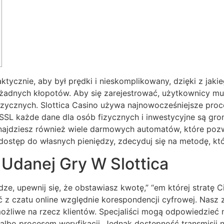
aktycznie, aby był prędki i nieskomplikowany, dzięki z j
dnych kłopotów. Aby się zarejestrować, użytkownicy musz
zycznych. Slottica Casino używa najnowocześniejsze proc
 SSL każde dane dla osób fizycznych i inwestycyjne są 
 znajdziesz również wiele darmowych automatów, które p
dostęp do własnych pieniędzy, zdecyduj się na metodę, k
Udanej Gry W Slottica
dze, upewnij się, że obstawiasz kwotę,” “em której stratę 
 z czatu online względnie korespondencji cyfrowej. Nasz 
ożliwe na rzecz klientów. Specjaliści mogą odpowiedzieć
bo procesem weryfikacji. Jednak dostępność transmisji n