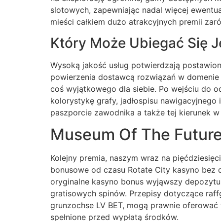
slotowych, zapewniając nadal więcej ewentua
mieści całkiem dużo atrakcyjnych premii zar
Który Może Ubiegać Się 
Wysoką jakość usług potwierdzają postawio
powierzenia dostawcą rozwiązań w domenie i
coś wyjątkowego dla siebie. Po wejściu do o
kolorystykę grafy, jadłospisu nawigacyjnego
paszporcie zawodnika a także tej kierunek w k
Museum Of The Future
Kolejny premia, naszym wraz na pięćdziesięc
bonusowe od czasu Rotate City kasyno bez 
oryginalne kasyno bonus wyjąwszy depozytu 
gratisowych spinów. Przepisy dotyczące raffg
grunzochse LV BET, mogą prawnie oferować t
spełnione przed wypłatą środków.