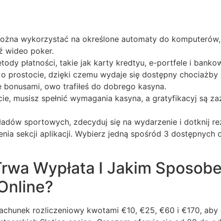
żna wykorzystać na określone automaty do komputerów, 
ź wideo poker.
tody płatności, takie jak karty kredtyu, e-portfele i ban
ą o prostocie, dzięki czemu wydaje się dostępny chociażb
 bonusami, owo trafiłeś do dobrego kasyna.
ocie, musisz spełnić wymagania kasyna, a gratyfikacyj są
adów sportowych, zdecyduj się na wydarzenie i dotknij rezu
nia sekcji aplikacji. Wybierz jedną spośród 3 dostępnych 
Trwa Wypłata I Jakim Sposob
Online?
hunek rozliczeniowy kwotami €10, €25, €60 i €170, aby o