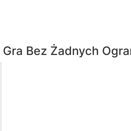
a Gra Bez Żadnych Ogra