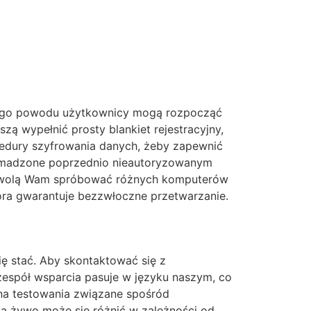
akiego powodu użytkownicy mogą rozpocząć
ą wypełnić prosty blankiet rejestracyjny,
edury szyfrowania danych, żeby zapewnić
gromadzone poprzednio nieautoryzowanym
ozwolą Wam spróbować różnych komputerów
tóra gwarantuje bezzwłoczne przetwarzanie.
Cię stać. Aby skontaktować się z
zespół wsparcia pasuje w języku naszym, co
 na testowania związane spośród
a żywo może się różnić w zależności od