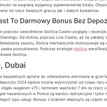
lności na wygraną wyjąwszy suplementarnej lokaty. Obszer
ówno na rzecz świeżych graczy jak i stałych bywalców.
Jest To Darmowy Bonus Bez Depo
ne poprzez zawodników Slottica Casino poglądy i recenzj
Gamingu. Od slotów, poprzez Live Casino, aż na zakłady s
dwiedzenia zasobu, Slotica mechanicznie dostosowuje się 
 i paska poszukiwania. Podczas strategie
slottica
weryfikacj
lubie Slottica.
, Dubai
iu bezpłatnych spinów do odwiedzenia wdrożenia w grze Mu
depozytu 2024 będzie można wykorzystać od czasu razu 
objęło wagerem x75 i terminem ważności 7 dni na rzecz 
ier hazardowych w Polsce są bardzo restrykcyjne i tylko n
egoż typu usługi. Bonusy z brakiem depozytu są często o