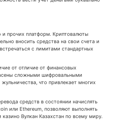
о и прочих платформ. Криптовалюты
льно вносить средства на свои счета и
 встречаться с лимитами стандартных
ичие от отличие от финансовых
опасены сложными шифровальными
жульничества, что привлекает многих
ревода средств в состоянии начислять
coin или Ethereum, позволяют выполнять
 казино Вулкан Казахстан по всему миру.