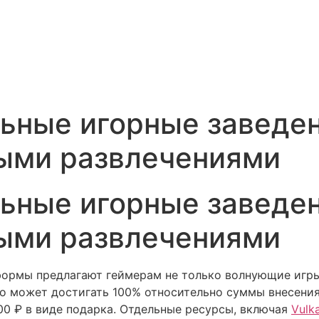
ьные игорные заведен
выми развлечениями
ьные игорные заведен
выми развлечениями
ормы предлагают геймерам не только волнующие игры,
то может достигать 100% относительно суммы внесения.
 000 ₽ в виде подарка. Отдельные ресурсы, включая
Vulk