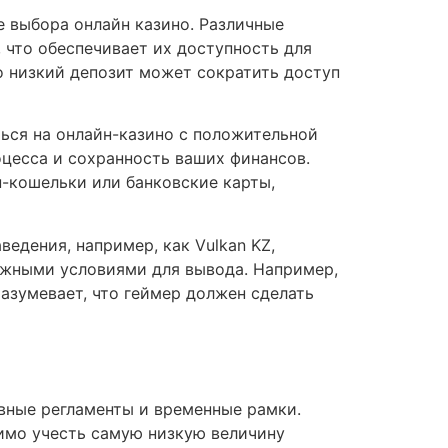
 выбора онлайн казино. Различные
, что обеспечивает их доступность для
о низкий депозит может сократить доступ
ться на онлайн-казино с положительной
цесса и сохранность ваших финансов.
н-кошельки или банковские карты,
едения, например, как Vulkan KZ,
ожными условиями для вывода. Например,
азумевает, что геймер должен сделать
вные регламенты и временные рамки.
димо учесть самую низкую величину