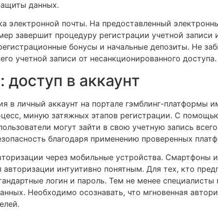
защиты данных.
а электронной почты. На предоставленный электронны
ймер завершит процедуру регистрации учетной записи
 регистрационные бонусы и начальные депозиты. Не за
его учетной записи от несанкционированного доступа.
 доступ в аккаунт
я в личный аккаунт на портале гэмблинг-платформы и
оцесс, миную затяжных этапов регистрации. С помощ
 пользователи могут зайти в свою учетную запись всег
безопасность благодаря применению проверенных платф
вторизации через мобильные устройства. Смартфоны 
п авторизации интуитивно понятным. Для тех, кто пре
андартные логин и пароль. Тем не менее специалисты
нных. Необходимо осознавать, что мгновенная автори
елей.