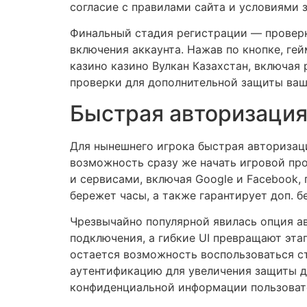
согласие с правилами сайта и условиями 
Финальный стадия регистрации — проверк
включения аккаунта. Нажав по кнопке, ге
казино казино Вулкан Казахстан, включая
проверки для дополнительной защиты ваш
Быстрая авторизация:
Для нынешнего игрока быстрая авторизаци
возможность сразу же начать игровой пр
и сервисами, включая Google и Facebook,
бережет часы, а также гарантирует доп. 
Чрезвычайно популярной явилась опция а
подключения, а гибкие UI превращают эта
остается возможность воспользоваться ст
аутентификацию для увеличения защиты да
конфиденциальной информации пользоват