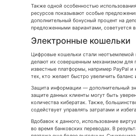
Также одной особенностью использования
ресурсов показывают особые предложения
дополнительный бонусный процент на депо
предложенными вариантами, советуется в
Электронные кошельки
Цифровые кошельки стали неотъемлемой к
делают их совершенным механизмом для ге
известные платформы, например PayPal и к
тех, кто желает быстро увеличить баланс 
Защита информации — дополнительный зн
защите данных клиенты могут быть уверен
количества кибератак. Также, большинст
содействует управлять затратами и избега
Вдобавок к данного, использование вирт
во время банковских переводах. В резуль
платежа еще более выгодным. Синхрониза