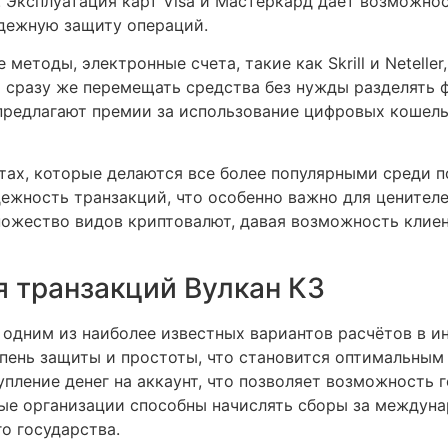
и. Эксплуатация карт Visa и Мастеркард дает возможно
адежную защиту операций.
методы, электронные счета, такие как Skrill и Netelle
м сразу же перемещать средства без нужды разделять 
предлагают премии за использование цифровых кошельк
ютах, которые делаются все более популярными среди п
дежность транзакций, что особенно важно для ценител
ножество видов криптовалют, давая возможность клие
я транзакций Вулкан КЗ
одним из наиболее известных вариантов расчётов в инт
пень защиты и простоты, что становится оптимальным
пление денег на аккаунт, что позволяет возможность г
ые организации способны начислять сборы за междунар
о государства.